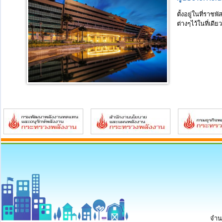
ตั้งอยู่ในที่รา
ต่างๆไว้ในที่เดีย
จำนว