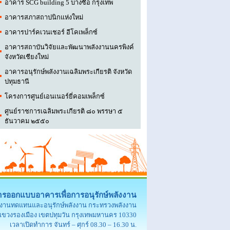
อาคาร SCG building 5 บางซื่อ กรุงเทพ
อาคารสภาสถาปนิกแห่งใหม่
​อาคารปาร์คเวนเชอร์ อีโคเพล็กซ์
อาคารสถาบันวิจัยและพัฒนาพลังงานนครพิงค์
จังหวัดเชียงใหม่
อาคารอนุรักษ์พลังงานเฉลิมพระเกียรติ จังหวัด
ปทุมธานี
โครงการศูนย์เอนเนอร์ยี่คอมเพล็กซ์
​ศูนย์ราชการเฉลิมพระเกียรติ ๘๐ พรรษา ๕
ธันวาคม ๒๕๕๐
รออกแบบอาคารเพื่อการอนุรักษ์พลังงาน
ังงานทดแทนและอนุรักษ์พลังงาน กระทรวงพลังงาน
แขวงรองเมือง เขตปทุมวัน กรุงเทพมหานคร 10330
เวลาเปิดทำการ จันทร์ – ศุกร์ 08.30 – 16.30 น.