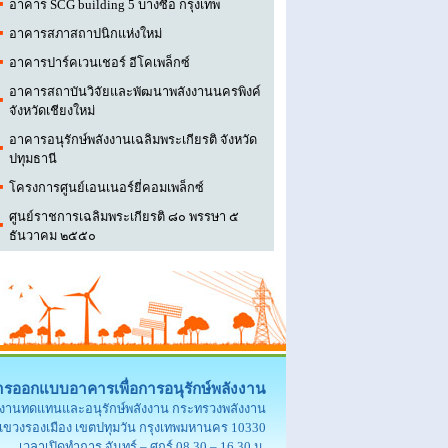
อาคาร SCG building 5 บางซื่อ กรุงเทพ
อาคารสภาสถาปนิกแห่งใหม่
​อาคารปาร์คเวนเชอร์ อีโคเพล็กซ์
อาคารสถาบันวิจัยและพัฒนาพลังงานนครพิงค์
จังหวัดเชียงใหม่
อาคารอนุรักษ์พลังงานเฉลิมพระเกียรติ จังหวัด
ปทุมธานี
โครงการศูนย์เอนเนอร์ยี่คอมเพล็กซ์
​ศูนย์ราชการเฉลิมพระเกียรติ ๘๐ พรรษา ๕
ธันวาคม ๒๕๕๐
รออกแบบอาคารเพื่อการอนุรักษ์พลังงาน
ังงานทดแทนและอนุรักษ์พลังงาน กระทรวงพลังงาน
แขวงรองเมือง เขตปทุมวัน กรุงเทพมหานคร 10330
เวลาเปิดทำการ จันทร์ – ศุกร์ 08.30 – 16.30 น.