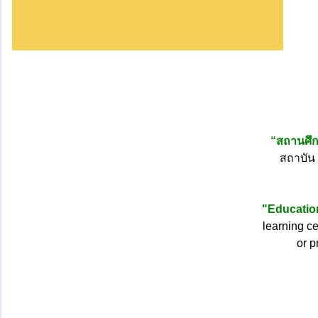
“สถานศึ
สถาบัน
"Education
learning ce
or p